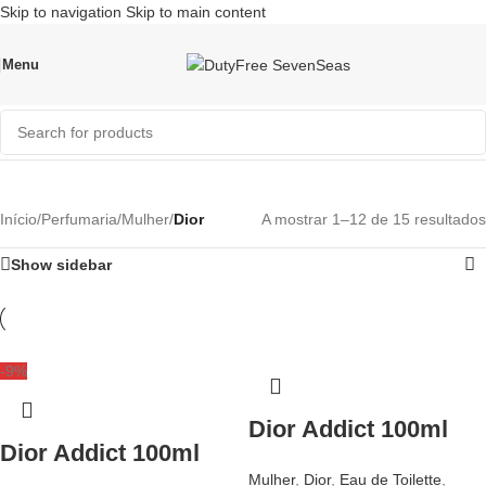
Skip to navigation
Skip to main content
Best Price
Menu
Dior
Início
/
Perfumaria
/
Mulher
/
Dior
A mostrar 1–12 de 15 resultados
Show sidebar
-9%
Dior Addict 100ml
Dior Addict 100ml
Mulher
,
Dior
,
Eau de Toilette
,