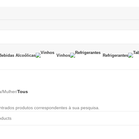
Bebidas Alcoólicas
Vinhos
Refrigerantes
a
/
Mulher
/
Tous
trados produtos correspondentes à sua pesquisa.