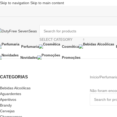
Skip to navigation
Skip to main content
SELECT CATEGORY
Perfumaria
Cosmética
Novidades
Promoções
Tous
CATEGORIAS
Início
/
Perfumari
Bebidas Alcoólicas
Não foram encon
Aguardentes
Aperitivos
Brandy
Cervejas
Champagnes