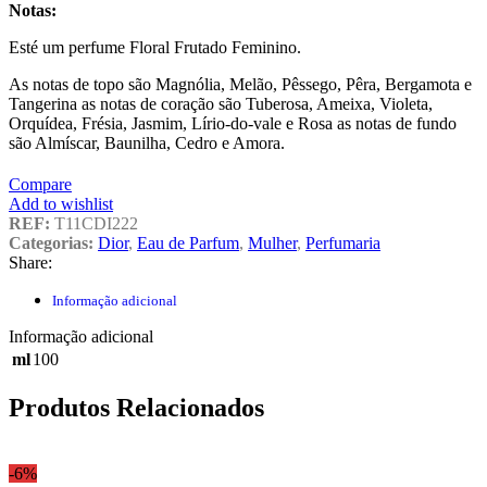
Notas:
Esté um perfume Floral Frutado Feminino.
As notas de topo são Magnólia, Melão, Pêssego, Pêra, Bergamota e
Tangerina as notas de coração são Tuberosa, Ameixa, Violeta,
Orquídea, Frésia, Jasmim, Lírio-do-vale e Rosa as notas de fundo
são Almíscar, Baunilha, Cedro e Amora.
Compare
Add to wishlist
REF:
T11CDI222
Categorias:
Dior
,
Eau de Parfum
,
Mulher
,
Perfumaria
Share:
Informação adicional
Informação adicional
ml
100
Produtos Relacionados
-6%