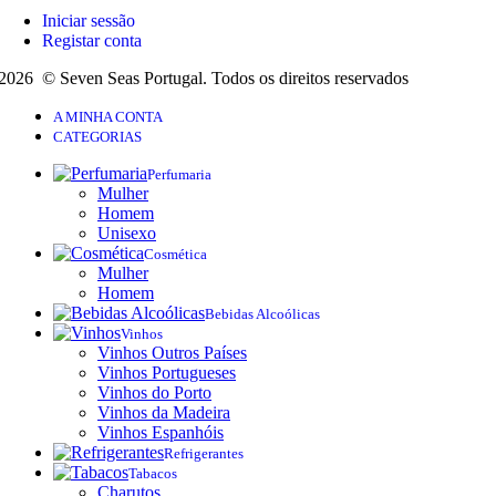
Iniciar sessão
Registar conta
2026 © Seven Seas Portugal. Todos os direitos reservados
A MINHA CONTA
CATEGORIAS
Perfumaria
Mulher
Homem
Unisexo
Cosmética
Mulher
Homem
Bebidas Alcoólicas
Vinhos
Vinhos Outros Países
Vinhos Portugueses
Vinhos do Porto
Vinhos da Madeira
Vinhos Espanhóis
Refrigerantes
Tabacos
Charutos