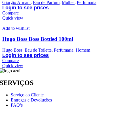
Giorgio Armani
,
Eau de Parfum
,
Mulher
,
Perfumaria
Login to see prices
Compare
Quick view
Add to wishlist
Hugo Boss Boss Bottled 100ml
Hugo Boss
,
Eau de Toilette
,
Perfumaria
,
Homem
Login to see prices
Compare
Quick view
SERVIÇOS
Serviço ao Cliente
Entregas e Devoluções
FAQ’s