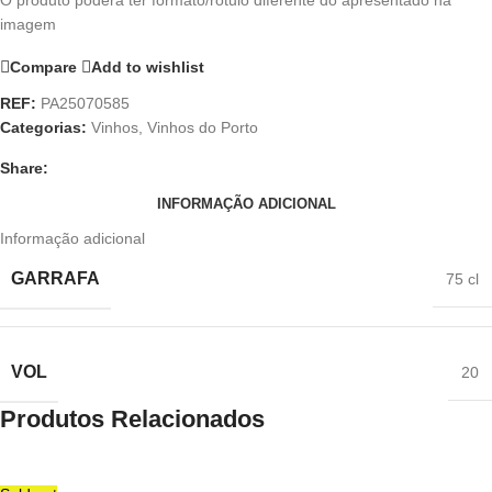
O produto poderá ter formato/rótulo diferente do apresentado na
imagem
Compare
Add to wishlist
REF:
PA25070585
Categorias:
Vinhos
,
Vinhos do Porto
Share:
INFORMAÇÃO ADICIONAL
Informação adicional
GARRAFA
75 cl
VOL
20
Produtos Relacionados