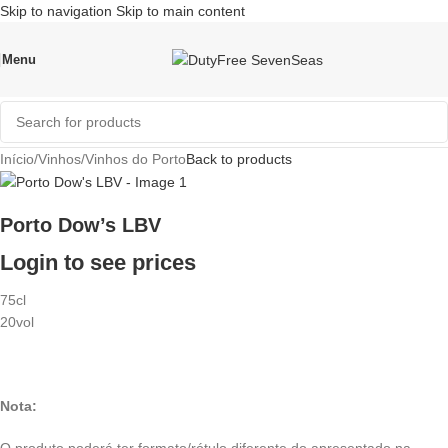
Skip to navigation
Skip to main content
Menu
Início
/
Vinhos
/
Vinhos do Porto
Back to products
Porto Dow’s LBV
Login to see prices
75cl
20vol
Nota: