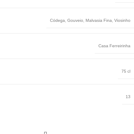
Códega
,
Gouveio
,
Malvasia Fina
,
Viosinho
Casa Ferreirinha
75 cl
13