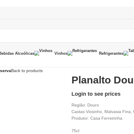
Bebidas Alcoólicas
Vinhos
Refrigerantes
eserva
Back to products
Planalto Do
Login to see prices
Região: Douro
Castas:Viosinho, Malvasia Fina
Produtor: Casa Ferreirinha
75cl