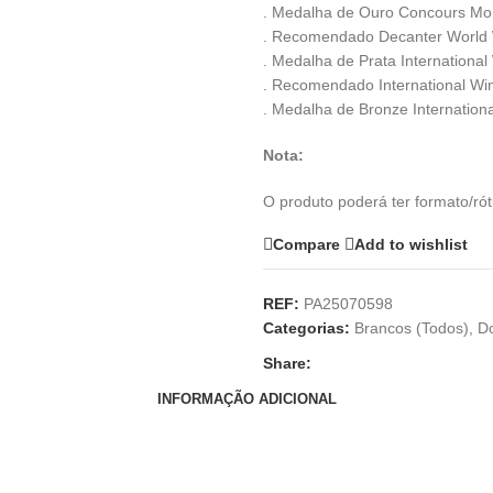
. Medalha de Ouro Concours Mon
. Recomendado Decanter World 
. Medalha de Prata International
. Recomendado International Wi
. Medalha de Bronze Internationa
Nota:
O produto poderá ter formato/ró
Compare
Add to wishlist
REF:
PA25070598
Categorias:
Brancos (Todos)
,
D
Share:
INFORMAÇÃO ADICIONAL