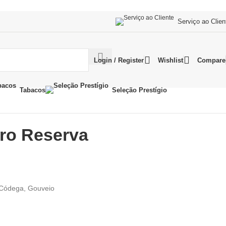
Serviço ao Clien
Login / Register
Wishlist
Compare
Tabacos
Seleção Prestígio
uro Reserva
, Códega, Gouveio