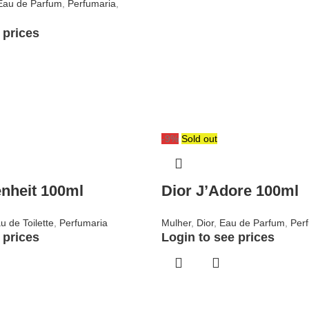
Eau de Parfum
,
Perfumaria
,
 prices
-9%
Sold out
enheit 100ml
Dior J’Adore 100ml
u de Toilette
,
Perfumaria
Mulher
,
Dior
,
Eau de Parfum
,
Per
 prices
Login to see prices