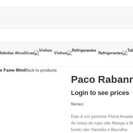
Best Price
Bebidas Alcoólicas
Vinhos
Refrigerantes
e Fame 80ml
Back to products
Paco Raban
Login to see prices
Notas:
Este é um perfume Floral Amade
As notas de topo são Manga e B
fundo são Sândalo e Baunilha