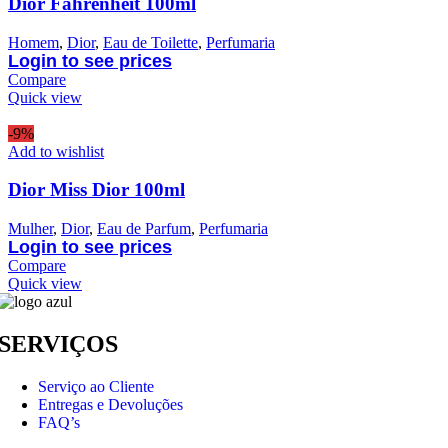
Dior Fahrenheit 100ml
Homem
,
Dior
,
Eau de Toilette
,
Perfumaria
Login to see prices
Compare
Quick view
-9%
Add to wishlist
Dior Miss Dior 100ml
Mulher
,
Dior
,
Eau de Parfum
,
Perfumaria
Login to see prices
Compare
Quick view
SERVIÇOS
Serviço ao Cliente
Entregas e Devoluções
FAQ’s