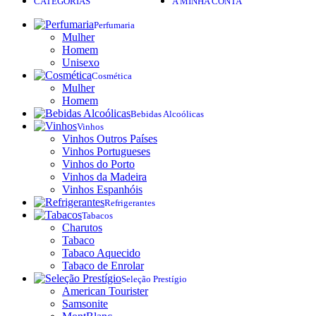
CATEGORIAS
A MINHA CONTA
Perfumaria
Mulher
Homem
Unisexo
Cosmética
Mulher
Homem
Bebidas Alcoólicas
Vinhos
Vinhos Outros Países
Vinhos Portugueses
Vinhos do Porto
Vinhos da Madeira
Vinhos Espanhóis
Refrigerantes
Tabacos
Charutos
Tabaco
Tabaco Aquecido
Tabaco de Enrolar
Seleção Prestígio
American Tourister
Samsonite