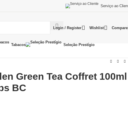
Serviço ao Clien
Login / Register
Wishlist
Compare
Tabacos
Seleção Prestígio
den Green Tea Coffret 100ml
ps BC