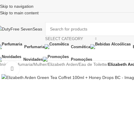
Skip to navigation
Skip to main content
SELECT CATEGORY
Perfumaria
Cosmética
Novidades
Promoções
Início
/
Perfumaria
/
Mulher
/
Elizabeth Arden
/
Eau de Toilette
/
Elizabeth Ar
Click to enlarge