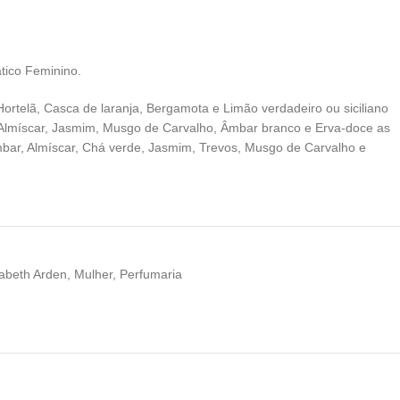
tico Feminino.
ortelã, Casca de laranja, Bergamota e Limão verdadeiro ou siciliano
 Almíscar, Jasmim, Musgo de Carvalho, Âmbar branco e Erva-doce as
mbar, Almíscar, Chá verde, Jasmim, Trevos, Musgo de Carvalho e
zabeth Arden
,
Mulher
,
Perfumaria