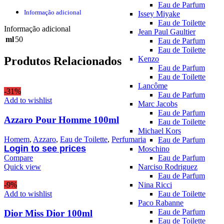
Eau de Parfum
Informação adicional
Issey Miyake
Eau de Toilette
Informação adicional
Jean Paul Gaultier
ml
50
Eau de Parfum
Eau de Toilette
Kenzo
Produtos Relacionados
Eau de Parfum
Eau de Toilette
Lancôme
-31%
Eau de Parfum
Add to wishlist
Marc Jacobs
Eau de Parfum
Azzaro Pour Homme 100ml
Eau de Toilette
Michael Kors
Homem
,
Azzaro
,
Eau de Toilette
,
Perfumaria
Eau de Parfum
Login to see prices
Moschino
Compare
Eau de Parfum
Quick view
Narciso Rodriguez
Eau de Parfum
-9%
Nina Ricci
Add to wishlist
Eau de Toilette
Paco Rabanne
Eau de Parfum
Dior Miss Dior 100ml
Eau de Toilette