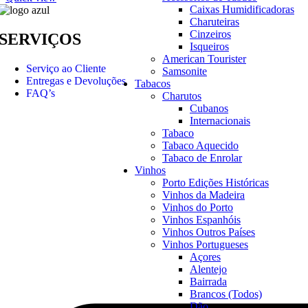
Caixas Humidificadoras
Charuteiras
Cinzeiros
SERVIÇOS
Isqueiros
American Tourister
Serviço ao Cliente
Samsonite
Entregas e Devoluções
Tabacos
FAQ’s
Charutos
Cubanos
Internacionais
Tabaco
Tabaco Aquecido
Tabaco de Enrolar
Vinhos
Porto Edições Históricas
Vinhos da Madeira
Vinhos do Porto
Vinhos Espanhóis
Vinhos Outros Países
Vinhos Portugueses
Açores
Alentejo
Bairrada
Brancos (Todos)
Dão