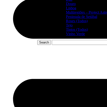
Douro
Lisboa
Multiregiões – Project Ast
Peninsula de Setúbal
Roses (Todos)
Tejo
Tintos (Todos)
Vinho Verde
Search