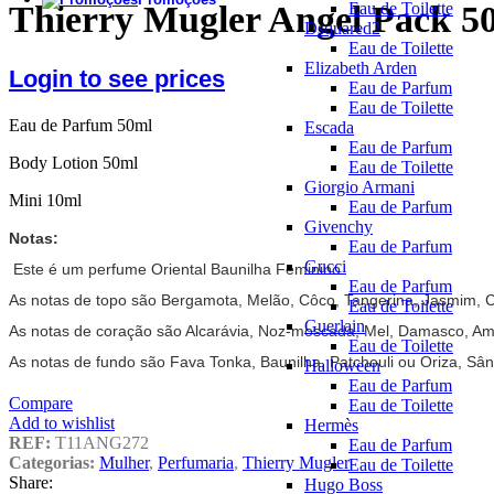
Thierry Mugler Angel Pack 5
Eau de Toilette
Dsquared2
Eau de Toilette
Elizabeth Arden
Login to see prices
Eau de Parfum
Eau de Toilette
Eau de Parfum 50ml
Escada
Eau de Parfum
Body Lotion 50ml
Eau de Toilette
Giorgio Armani
Mini 10ml
Eau de Parfum
Givenchy
Notas:
Eau de Parfum
Gucci
Este é um perfume Oriental Baunilha Feminino.
Eau de Parfum
As notas de topo são Bergamota, Melão, Côco, Tangerina, Jasmim, C
Eau de Toilette
Guerlain
As notas de coração são Alcarávia, Noz-moscada, Mel, Damasco, Am
Eau de Toilette
As notas de fundo são Fava Tonka, Baunilha, Patchouli ou Oriza, Sâ
Halloween
Eau de Parfum
Compare
Eau de Toilette
Add to wishlist
Hermès
REF:
T11ANG272
Eau de Parfum
Categorias:
Mulher
,
Perfumaria
,
Thierry Mugler
Eau de Toilette
Share:
Hugo Boss