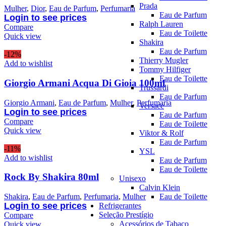
Prada
Mulher
,
Dior
,
Eau de Parfum
,
Perfumaria
Eau de Parfum
Login to see prices
Ralph Lauren
Compare
Eau de Toilette
Quick view
Shakira
Eau de Parfum
-12%
Thierry Mugler
Add to wishlist
Tommy Hilfiger
Eau de Toilette
Giorgio Armani Acqua Di Gioia 100ml
Trussardi
Eau de Parfum
Giorgio Armani
,
Eau de Parfum
,
Mulher
,
Perfumaria
Versace
Login to see prices
Eau de Parfum
Compare
Eau de Toilette
Quick view
Viktor & Rolf
Eau de Parfum
-11%
YSL
Add to wishlist
Eau de Parfum
Eau de Toilette
Rock By Shakira 80ml
Unisexo
Calvin Klein
Eau de Toilette
Shakira
,
Eau de Parfum
,
Perfumaria
,
Mulher
Login to see prices
Refrigerantes
Seleção Prestígio
Compare
Acessórios de Tabaco
Quick view