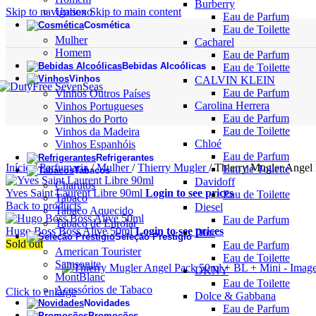
Burberry
Skip to navigation
Unisexo
Skip to main content
Eau de Parfum
Cosmética
Eau de Toilette
Mulher
Cacharel
Homem
Eau de Parfum
Bebidas Alcoólicas
Eau de Toilette
Vinhos
CALVIN KLEIN
Eau de Parfum
Vinhos Outros Países
Carolina Herrera
Vinhos Portugueses
Eau de Parfum
Vinhos do Porto
Eau de Toilette
Vinhos da Madeira
Chloé
Vinhos Espanhóis
Eau de Parfum
Refrigerantes
Início
/
Perfumaria
/
Mulher
/
Thierry Mugler
/
Thierry Mugler Angel
Eau de Toilette
Tabacos
Davidoff
Charutos
Yves Saint Laurent Libre 90ml
Login to see prices
Eau de Toilette
Tabaco
Back to products
Diesel
Tabaco Aquecido
Eau de Parfum
Tabaco de Enrolar
Hugo Boss Boss Alive 50ml
Login to see prices
Dior
Seleção Prestígio
Sold out
Eau de Parfum
American Tourister
Eau de Toilette
Samsonite
DKNY
MontBlanc
Eau de Toilette
Acessórios de Tabaco
Click to enlarge
Dolce & Gabbana
Novidades
Eau de Parfum
Promoções