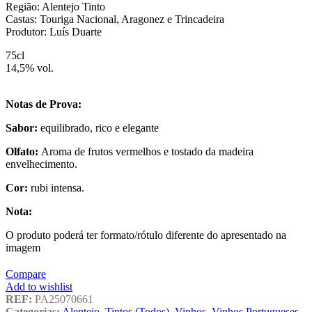
Região: Alentejo Tinto
Castas: Touriga Nacional, Aragonez e Trincadeira
Produtor: Luís Duarte
75cl
14,5% vol.
Notas de Prova:
Sabor:
equilibrado, rico e elegante
Olfato:
Aroma de frutos vermelhos e tostado da madeira
envelhecimento.
Cor:
rubi intensa.
Nota:
O produto poderá ter formato/rótulo diferente do apresentado na
imagem
Compare
Add to wishlist
REF:
PA25070661
Categorias:
Alentejo
,
Tintos (Todos)
,
Vinhos
,
Vinhos Portugueses