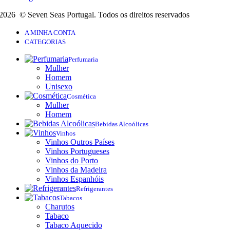
2026 © Seven Seas Portugal. Todos os direitos reservados
A MINHA CONTA
CATEGORIAS
Perfumaria
Mulher
Homem
Unisexo
Cosmética
Mulher
Homem
Bebidas Alcoólicas
Vinhos
Vinhos Outros Países
Vinhos Portugueses
Vinhos do Porto
Vinhos da Madeira
Vinhos Espanhóis
Refrigerantes
Tabacos
Charutos
Tabaco
Tabaco Aquecido