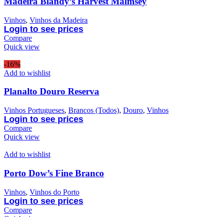
Madeira Blandy’s Harvest Malmsey
Vinhos
,
Vinhos da Madeira
Login to see prices
Compare
Quick view
-16%
Add to wishlist
Planalto Douro Reserva
Vinhos Portugueses
,
Brancos (Todos)
,
Douro
,
Vinhos
Login to see prices
Compare
Quick view
Add to wishlist
Porto Dow’s Fine Branco
Vinhos
,
Vinhos do Porto
Login to see prices
Compare