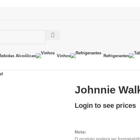
Bebidas Alcoólicas
Vinhos
Refrigerantes
el
Johnnie Walk
Login to see prices
Nota:
O produto poderá ter formato/ró