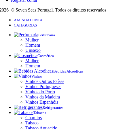
Registar conta
2026 © Seven Seas Portugal. Todos os direitos reservados
A MINHA CONTA
CATEGORIAS
Perfumaria
Mulher
Homem
Unisexo
Cosmética
Mulher
Homem
Bebidas Alcoólicas
Vinhos
Vinhos Outros Países
Vinhos Portugueses
Vinhos do Porto
Vinhos da Madeira
Vinhos Espanhóis
Refrigerantes
Tabacos
Charutos
Tabaco
Tabaco Aquecido