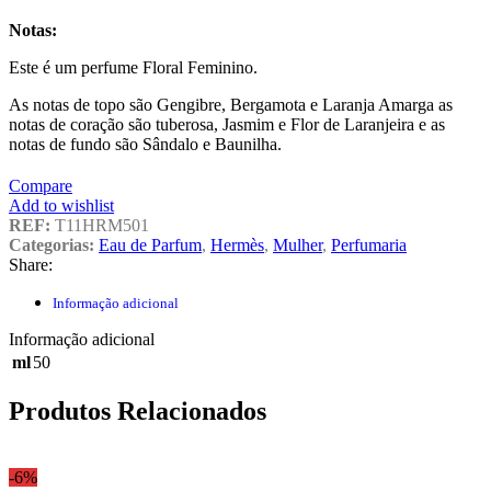
Notas:
Este é um perfume Floral Feminino.
As notas de topo são Gengibre, Bergamota e Laranja Amarga as
notas de coração são tuberosa, Jasmim e Flor de Laranjeira e as
notas de fundo são Sândalo e Baunilha.
Compare
Add to wishlist
REF:
T11HRM501
Categorias:
Eau de Parfum
,
Hermès
,
Mulher
,
Perfumaria
Share:
Informação adicional
Informação adicional
ml
50
Produtos Relacionados
-6%