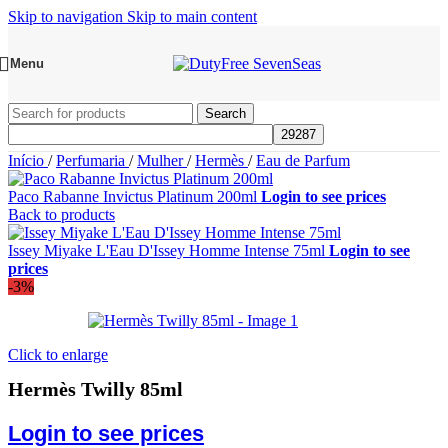
Skip to navigation
Skip to main content
Menu
Search
Início
/
Perfumaria
/
Mulher
/
Hermès
/
Eau de Parfum
Paco Rabanne Invictus Platinum 200ml
Login to see prices
Back to products
Issey Miyake L'Eau D'Issey Homme Intense 75ml
Login to see
prices
-3%
Click to enlarge
Hermès Twilly 85ml
Login to see prices