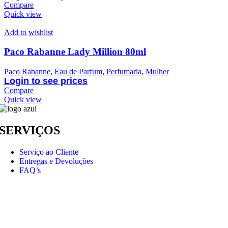
Compare
Quick view
Add to wishlist
Paco Rabanne Lady Million 80ml
Paco Rabanne
,
Eau de Parfum
,
Perfumaria
,
Mulher
Login to see prices
Compare
Quick view
SERVIÇOS
Serviço ao Cliente
Entregas e Devoluções
FAQ’s