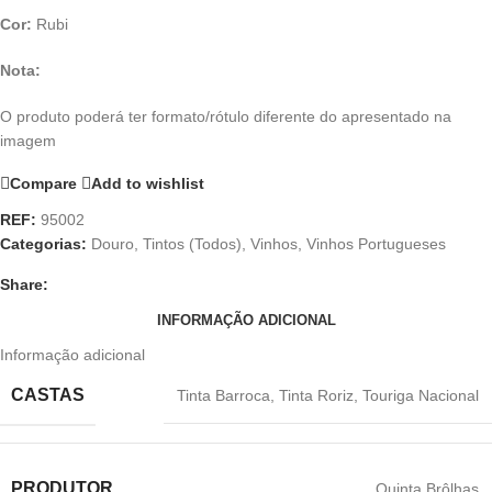
Cor:
Rubi
Nota:
O produto poderá ter formato/rótulo diferente do apresentado na
imagem
Compare
Add to wishlist
REF:
95002
Categorias:
Douro
,
Tintos (Todos)
,
Vinhos
,
Vinhos Portugueses
Share:
INFORMAÇÃO ADICIONAL
Informação adicional
CASTAS
Tinta Barroca
,
Tinta Roriz
,
Touriga Nacional
PRODUTOR
Quinta Brôlhas