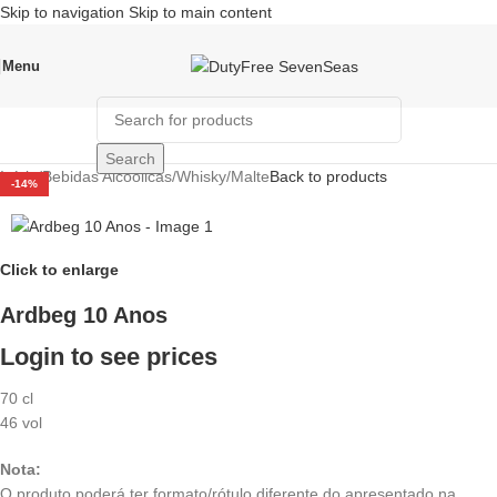
Skip to navigation
Skip to main content
Menu
Search
Início
/
Bebidas Alcoólicas
/
Whisky
/
Malte
Back to products
-14%
Click to enlarge
Ardbeg 10 Anos
Login to see prices
70 cl
46 vol
Nota:
O produto poderá ter formato/rótulo diferente do apresentado na